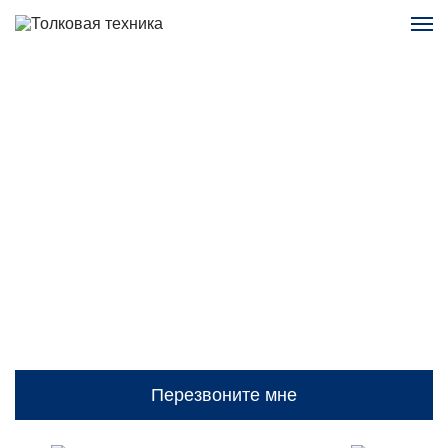
Вилочные погрузчики
Продажа вилочных погрузчиков JAC и SHANN.
Специальное предложение с выгодой до 400 т.р. только
до 31.08.2026. Успейте воспользоваться!
Перезвоните мне