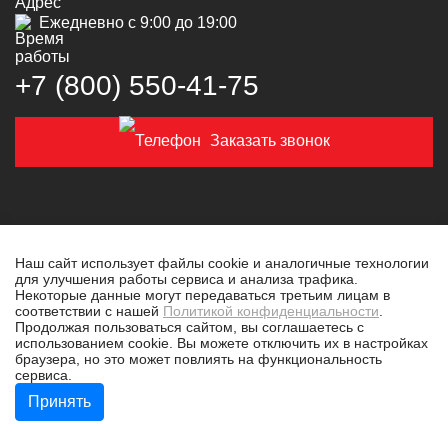
Ежедневно с 9:00 до 19:00
+7 (800) 550‑41‑75
Заказать звонок
Наш сайт использует файлы cookie и аналогичные технологии
для улучшения работы сервиса и анализа трафика.
© 2019-2026 Толковая техника
Некоторые данные могут передаваться третьим лицам в
соответствии с нашей
Политикой конфиденциальности
.
Политика конфиденциальности
Продолжая пользоваться сайтом, вы соглашаетесь с
использованием cookie. Вы можете отключить их в настройках
Разработано в
tim-marketing.ru
браузера, но это может повлиять на функциональность
сервиса.
Принять
Бесплатная консультация