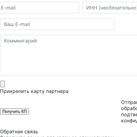
Прикрепить карту партнера
Отправ
обраб
Получить КП
подтв
конфи
Обратная связь