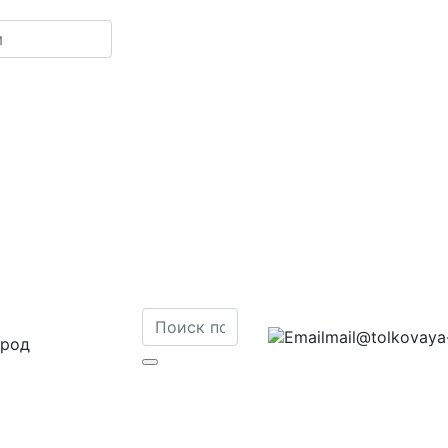
mail@tolkovaya-
ород