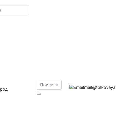
mail@tolkovaya-
ород