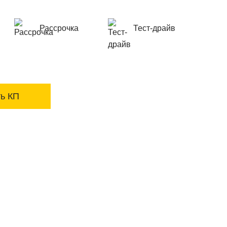
Рассрочка
Тест-драйв
ь КП