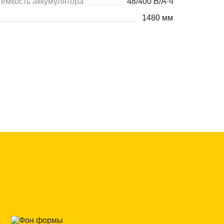
ёмкость аккумулятора
48/400 В/А·ч
1480 мм