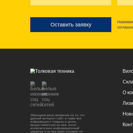
Нажимая 
Оставить заявку
соглаша
Вило
Скла
О к
Лизи
Нов
Обращаем ваше внимание на то, что
данный интернет-сайт, а также вся
информация о товарах и ценах,
Конт
предоставленная на нём, носит
исключительно информационный
характер и ни при каких условиях не