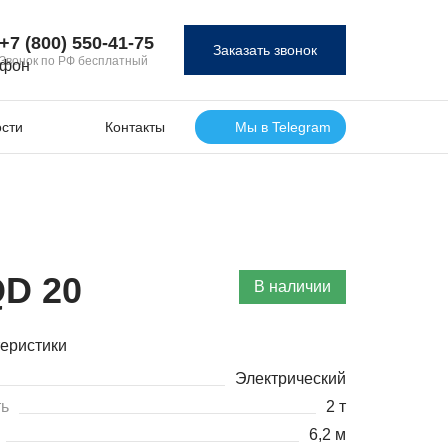
+7 (800) 550‑41‑75
Заказать звонок
Звонок по РФ бесплатный
сти
Контакты
Мы в Telegram
D 20
В наличии
еристики
Электрический
ь
2 т
6,2 м