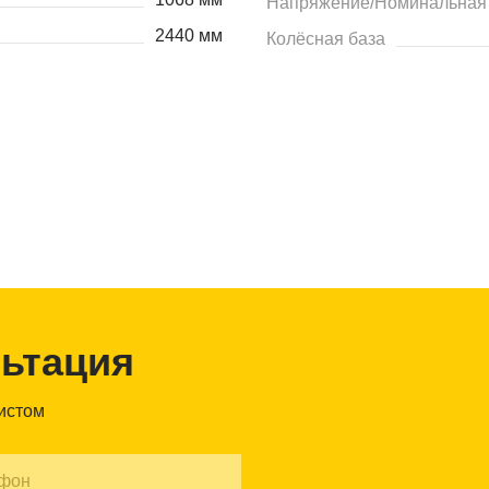
Напряжение/Номинальная 
2440 мм
Колёсная база
льтация
листом