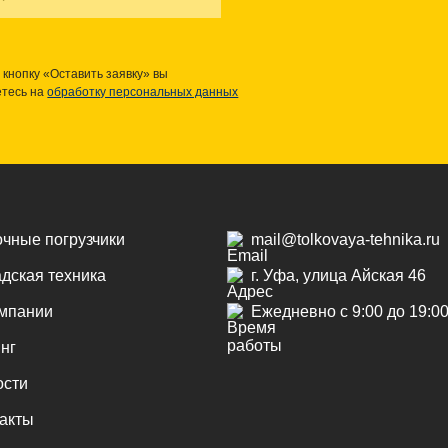
кнопку «Оставить заявку» вы
етесь на
обработку персональных данных
чные погрузчики
mail@tolkovaya-tehnika.ru
дская техника
г. Уфа, улица Айская 46
омпании
Ежедневно с 9:00 до 19:0
нг
ости
акты