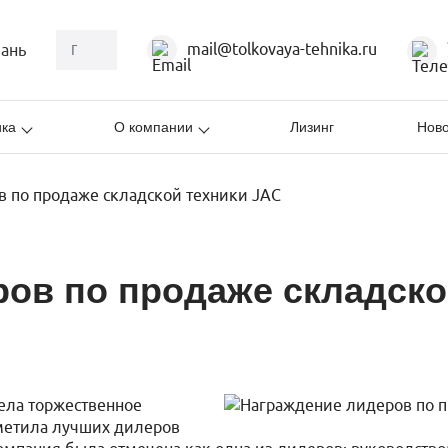
mail@tolkovaya-tehnika.ru
зань
ика
О компании
Лизинг
Ново
 по продаже складской техники JAC
ов по продаже складско
ела торжественное
тметила лучших дилеров