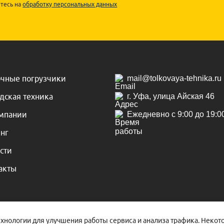
тесь на
обработку персональных данных
чные погрузчики
mail@tolkovaya-tehnika.ru
дская техника
г. Уфа, улица Айская 46
мпании
Ежедневно с 9:00 до 19:0
нг
сти
акты
ехнологии для улучшения работы сервиса и анализа трафика. Неко