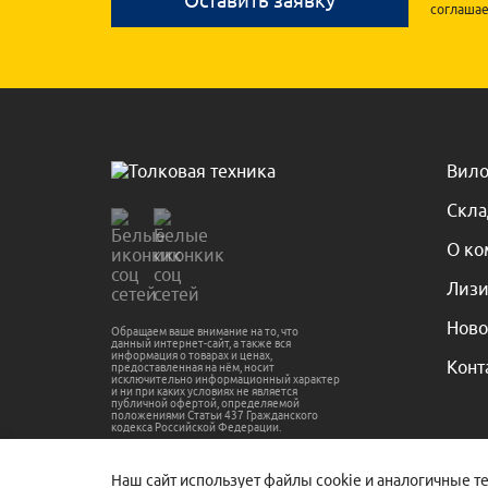
соглашае
Вило
Скла
О ко
Лизи
Ново
Обращаем ваше внимание на то, что
данный интернет-сайт, а также вся
информация о товарах и ценах,
Конт
предоставленная на нём, носит
исключительно информационный характер
и ни при каких условиях не является
публичной офертой, определяемой
положениями Статьи 437 Гражданского
кодекса Российской Федерации.
Наш сайт использует файлы cookie и аналогичные т