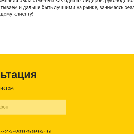
компания была отмечена как одна из лидеров: руководств
тываем и дальше быть лучшими на рынке, занимаясь реал
ждому клиенту!
льтация
листом
кнопку «Оставить заявку» вы