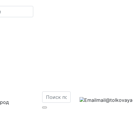
mail@tolkovaya-
ород