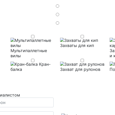
Захваты для кип
Мультипаллетные
За
вилы
и 
Кран-
балка
Захват для рулонов
По
циалистом